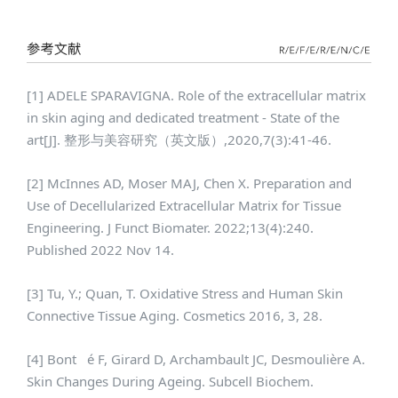
[1] ADELE SPARAVIGNA. Role of the extracellular matrix
in skin aging and dedicated treatment - State of the
art[J]. 整形与美容研究（英文版）,2020,7(3):41-46.
[2] McInnes AD, Moser MAJ, Chen X. Preparation and
Use of Decellularized Extracellular Matrix for Tissue
Engineering. J Funct Biomater. 2022;13(4):240.
Published 2022 Nov 14.
[3] Tu, Y.; Quan, T. Oxidative Stress and Human Skin
Connective Tissue Aging. Cosmetics 2016, 3, 28.
[4]
Bont
é F, Girard D, Archambault JC, Desmoulière A.
Skin Changes During Ageing. Subcell Biochem.