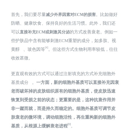
首先，我们要尽量
。比如做好
减少外界因素对ECM的损害
防晒、健康饮食、保持良好的生活习惯。此外，我们还
可以
的方式改善衰老。例如一
直接补充ECM或刺激其分泌
些护肤品中含有能够刺激ECM重塑的成分，如多肽、
视
[4]
黄醇
、玻色因等
。但这些方式生物利用率较低，往往
收效甚微。
更直观有效的方式可以通过注射填充的方式补充
细胞外
基质成分
。
一方面，新的细胞外基质可以直接补充因衰
老而破坏掉的皮肤组织原有的细胞外基质，使皮肤迅速
恢复到受损之前的状态；
更重要的是，这种抗衰作用并
非一蹴而就，而是持久而稳定的。
细胞外基质可调节皮
肤衰老的微环境，调动细胞活性，再生重构新的细胞外
[1]
基质，从根源上缓解衰老进程
。