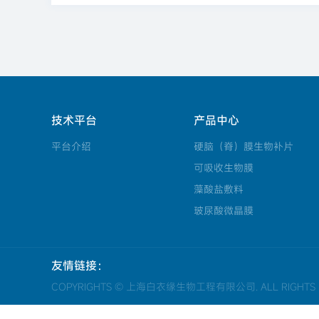
技术平台
产品中心
平台介绍
硬脑（脊）膜生物补片
可吸收生物膜
藻酸盐敷料
玻尿酸微晶膜
友情链接：
COPYRIGHTS © 上海白衣缘生物工程有限公司. ALL RIGHTS R